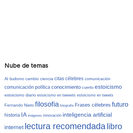
Nube de temas
citas célebres
AI
cambio
ciencia
comunicación
budismo
estoicismo
conocimiento
comunicación política
cuento
estoicismo diario
estoicismo en tweeets
estoicismo en tweets
filosofia
futuro
Frases célebres
Fernando Nieto
fotografía
IA
inteligencia artificial
historia
innovación
imágenes
lectura recomendada
libro
internet