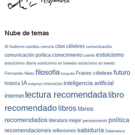
Nube de temas
citas célebres
AI
cambio
ciencia
comunicación
budismo
estoicismo
conocimiento
comunicación política
cuento
estoicismo diario
estoicismo en tweeets
estoicismo en tweets
filosofia
futuro
Frases célebres
Fernando Nieto
fotografía
IA
inteligencia artificial
historia
innovación
imágenes
lectura recomendada
libro
internet
recomendado
libros
libros
recomendados
política
mejor
literatura
pensamiento
sabiduría
recomendaciones
reflexiones
Salamanca