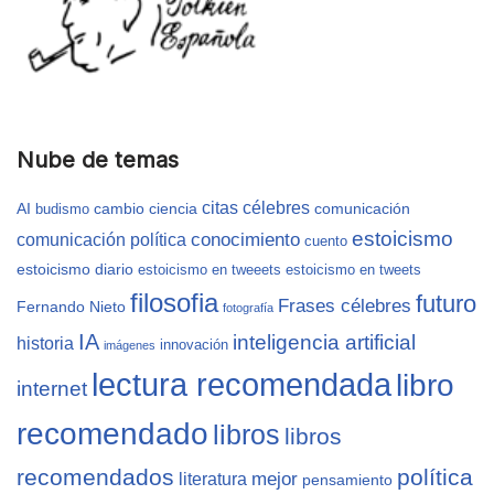
Nube de temas
citas célebres
AI
cambio
ciencia
comunicación
budismo
estoicismo
conocimiento
comunicación política
cuento
estoicismo diario
estoicismo en tweeets
estoicismo en tweets
filosofia
futuro
Frases célebres
Fernando Nieto
fotografía
IA
inteligencia artificial
historia
innovación
imágenes
lectura recomendada
libro
internet
recomendado
libros
libros
recomendados
política
mejor
literatura
pensamiento