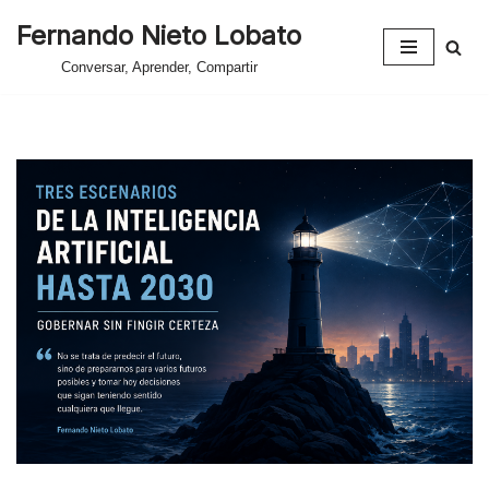
Fernando Nieto Lobato
Saltar
Conversar, Aprender, Compartir
al
contenido