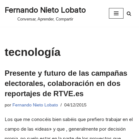
Fernando Nieto Lobato
Saltar
Conversar, Aprender, Compartir
al
contenido
tecnología
Presente y futuro de las campañas
electorales, colaboración en dos
reportajes de RTVE.es
por
Fernando Nieto Lobato
04/12/2015
Los que me conocéis bien sabéis que prefiero trabajar en el
campo de las «ideas» y que , generalmente por decisión
propia, no suelo estar en la parte de los proyectos que