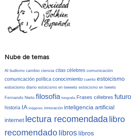
Nube de temas
citas célebres
AI
cambio
ciencia
comunicación
budismo
estoicismo
conocimiento
comunicación política
cuento
estoicismo diario
estoicismo en tweeets
estoicismo en tweets
filosofia
futuro
Frases célebres
Fernando Nieto
fotografía
IA
inteligencia artificial
historia
innovación
imágenes
lectura recomendada
libro
internet
recomendado
libros
libros