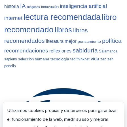
IA
inteligencia artificial
historia
innovación
imágenes
lectura recomendada
libro
internet
recomendado
libros
libros
recomendados
política
mejor
literatura
pensamiento
sabiduría
recomendaciones
reflexiones
Salamanca
vida
semana
tecnología
sapiens
selección
ted
thinknet
zen
zen
pencils
Utilizamos cookies propias y de terceros para garantizar
el funcionamiento de la web, medir su uso y mejorar