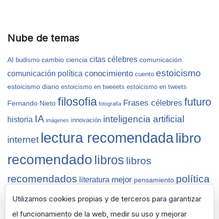
Nube de temas
citas célebres
AI
cambio
ciencia
comunicación
budismo
estoicismo
conocimiento
comunicación política
cuento
estoicismo diario
estoicismo en tweeets
estoicismo en tweets
filosofia
futuro
Frases célebres
Fernando Nieto
fotografía
IA
inteligencia artificial
historia
innovación
imágenes
lectura recomendada
libro
internet
recomendado
libros
libros
recomendados
política
mejor
literatura
pensamiento
sabiduría
recomendaciones
reflexiones
Salamanca
Utilizamos cookies propias y de terceros para garantizar
vida
semana
tecnología
sapiens
selección
ted
thinknet
zen
zen
el funcionamiento de la web, medir su uso y mejorar