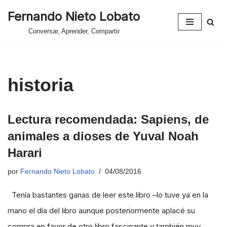
Fernando Nieto Lobato
Saltar
Conversar, Aprender, Compartir
al
contenido
historia
Lectura recomendada: Sapiens, de
animales a dioses de Yuval Noah
Harari
por
Fernando Nieto Lobato
04/08/2016
Tenía bastantes ganas de leer este libro –lo tuve ya en la
mano el día del libro aunque posteriormente aplacé su
compra en favor de otro libro fascinante y también muy