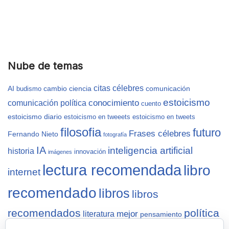
Nube de temas
citas célebres
AI
cambio
ciencia
comunicación
budismo
estoicismo
conocimiento
comunicación política
cuento
estoicismo diario
estoicismo en tweeets
estoicismo en tweets
filosofia
futuro
Frases célebres
Fernando Nieto
fotografía
IA
inteligencia artificial
historia
innovación
imágenes
lectura recomendada
libro
internet
recomendado
libros
libros
recomendados
política
mejor
literatura
pensamiento