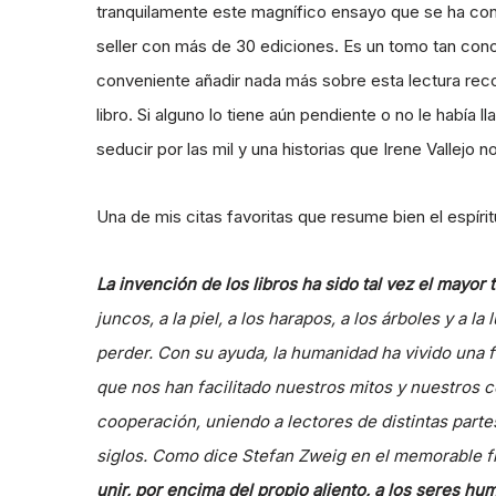
tranquilamente este magnífico ensayo que se ha con
seller con más de 30 ediciones. Es un tomo tan con
conveniente añadir nada más sobre esta lectura re
libro. Si alguno lo tiene aún pendiente o no le había 
seducir por las mil y una historias que Irene Vallejo n
Una de mis citas favoritas que resume bien el espíri
La invención de los libros ha sido tal vez el mayor 
juncos, a la piel, a los harapos, a los árboles y a
perder. Con su ayuda, la humanidad ha vivido una f
que nos han facilitado nuestros mitos y nuestros 
cooperación, uniendo a lectores de distintas parte
siglos. Como dice Stefan Zweig en el memorable fin
unir, por encima del propio aliento, a los seres hu