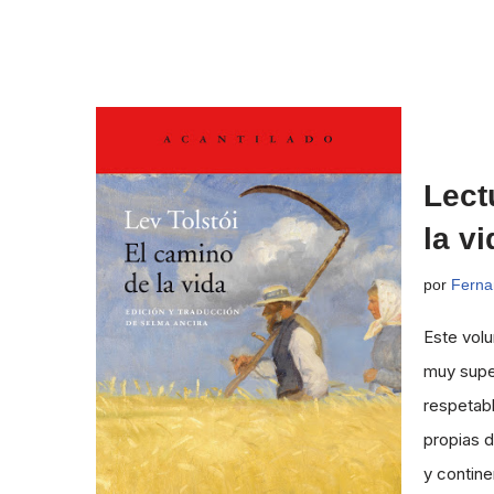
Lect
la vi
por
Ferna
Este vol
muy super
respetab
propias 
y contine