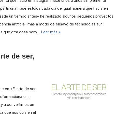
cuenta que nació en Instagram hace unos 3 años simplemente
artir una frase estoica cada día de igual manera que hacía en
desde un tiempo antes– he realizado algunos pequeños proyectos
igencia artificial, más a modo de ensayo de tecnologías aún
tes que otra cosa pero…
Leer más »
te de ser,
ae en «El arte de ser:
ransformación» una
 y a convertirnos en
luz que nos guía en el