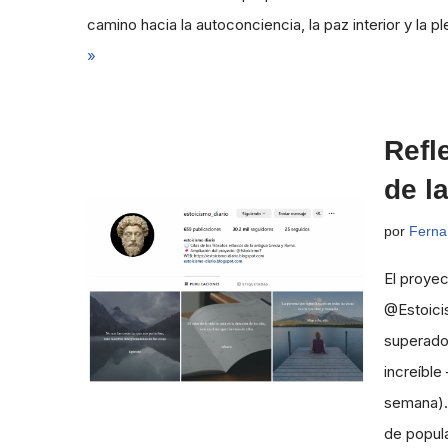
camino hacia la autoconciencia, la paz interior y la p
»
Refl
de l
por
Ferna
El proyec
@Estoici
superado 
increíble
semana). 
de popul