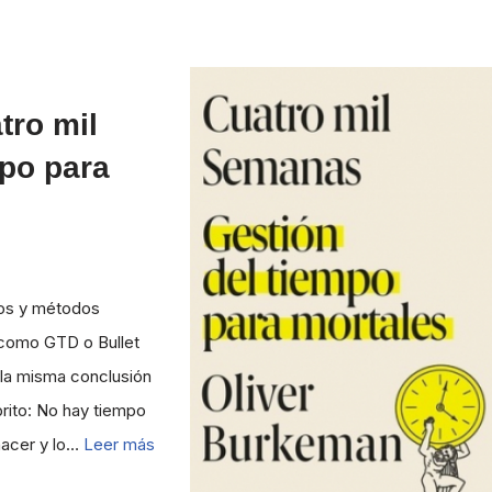
tro mil
po para
bros y métodos
 como GTD o Bullet
a la misma conclusión
brito: No hay tiempo
hacer y lo…
Leer más