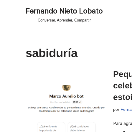
Fernando Nieto Lobato
Saltar
Conversar, Aprender, Compartir
al
contenido
sabiduría
Pequ
cele
esto
por
Ferna
Para agra