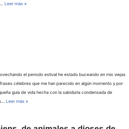
a…
Leer más »
rovechando el periodo estival he estado buceando en mis viejas
35 frases célebres que me han parecido en algún momento y por
queña guía de vida hecha con la sabiduría condensada de
os…
Leer más »
ens, de animales a dioses de