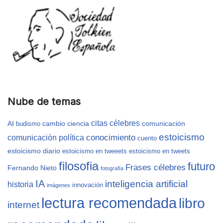
Nube de temas
citas célebres
AI
cambio
ciencia
comunicación
budismo
estoicismo
conocimiento
comunicación política
cuento
estoicismo diario
estoicismo en tweeets
estoicismo en tweets
filosofia
futuro
Frases célebres
Fernando Nieto
fotografía
IA
inteligencia artificial
historia
innovación
imágenes
lectura recomendada
libro
internet