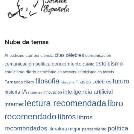
Nube de temas
citas célebres
AI
cambio
ciencia
comunicación
budismo
estoicismo
conocimiento
comunicación política
cuento
estoicismo diario
estoicismo en tweeets
estoicismo en tweets
filosofia
futuro
Frases célebres
Fernando Nieto
fotografía
IA
inteligencia artificial
historia
innovación
imágenes
lectura recomendada
libro
internet
recomendado
libros
libros
recomendados
política
mejor
literatura
pensamiento