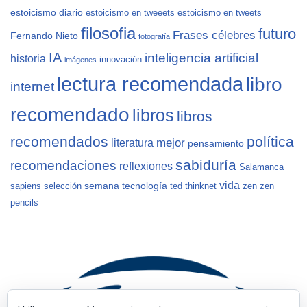
estoicismo diario
estoicismo en tweeets
estoicismo en tweets
filosofia
futuro
Frases célebres
Fernando Nieto
fotografía
IA
inteligencia artificial
historia
innovación
imágenes
lectura recomendada
libro
internet
recomendado
libros
libros
recomendados
política
mejor
literatura
pensamiento
sabiduría
recomendaciones
reflexiones
Salamanca
vida
semana
tecnología
sapiens
selección
ted
thinknet
zen
zen
pencils