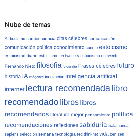
Nube de temas
citas célebres
AI
cambio
ciencia
comunicación
budismo
estoicismo
conocimiento
comunicación política
cuento
estoicismo diario
estoicismo en tweeets
estoicismo en tweets
filosofia
futuro
Frases célebres
Fernando Nieto
fotografía
IA
inteligencia artificial
historia
innovación
imágenes
lectura recomendada
libro
internet
recomendado
libros
libros
recomendados
política
mejor
literatura
pensamiento
sabiduría
recomendaciones
reflexiones
Salamanca
vida
semana
tecnología
sapiens
selección
ted
thinknet
zen
zen