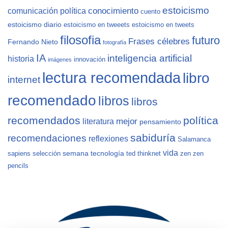
estoicismo
conocimiento
comunicación política
cuento
estoicismo diario
estoicismo en tweeets
estoicismo en tweets
filosofia
futuro
Frases célebres
Fernando Nieto
fotografía
IA
inteligencia artificial
historia
innovación
imágenes
lectura recomendada
libro
internet
recomendado
libros
libros
recomendados
política
mejor
literatura
pensamiento
sabiduría
recomendaciones
reflexiones
Salamanca
vida
semana
tecnología
sapiens
selección
ted
thinknet
zen
zen
pencils