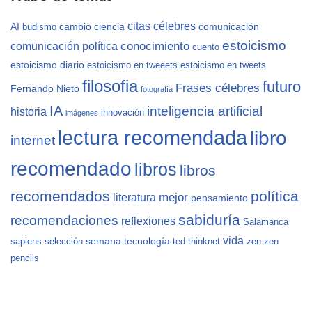
citas célebres
AI
cambio
ciencia
comunicación
budismo
estoicismo
conocimiento
comunicación política
cuento
estoicismo diario
estoicismo en tweeets
estoicismo en tweets
filosofia
futuro
Frases célebres
Fernando Nieto
fotografía
IA
inteligencia artificial
historia
innovación
imágenes
lectura recomendada
libro
internet
recomendado
libros
libros
recomendados
política
mejor
literatura
pensamiento
sabiduría
recomendaciones
reflexiones
Salamanca
vida
semana
tecnología
sapiens
selección
ted
thinknet
zen
zen
pencils