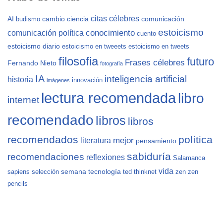
citas célebres
AI
cambio
ciencia
comunicación
budismo
estoicismo
conocimiento
comunicación política
cuento
estoicismo diario
estoicismo en tweeets
estoicismo en tweets
filosofia
futuro
Frases célebres
Fernando Nieto
fotografía
IA
inteligencia artificial
historia
innovación
imágenes
lectura recomendada
libro
internet
recomendado
libros
libros
recomendados
política
mejor
literatura
pensamiento
sabiduría
recomendaciones
reflexiones
Salamanca
vida
semana
tecnología
sapiens
selección
ted
thinknet
zen
zen
pencils