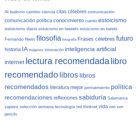
citas célebres
AI
cambio
ciencia
comunicación
budismo
estoicismo
conocimiento
comunicación política
cuento
estoicismo diario
estoicismo en tweeets
estoicismo en tweets
filosofia
futuro
Frases célebres
Fernando Nieto
fotografía
IA
inteligencia artificial
historia
innovación
imágenes
lectura recomendada
libro
internet
recomendado
libros
libros
recomendados
política
mejor
literatura
pensamiento
sabiduría
recomendaciones
reflexiones
Salamanca
vida
semana
tecnología
sapiens
selección
ted
thinknet
zen
zen
pencils