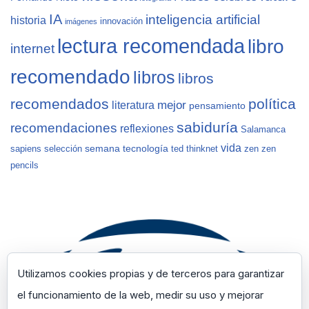
IA
inteligencia artificial
historia
innovación
imágenes
lectura recomendada
libro
internet
recomendado
libros
libros
recomendados
política
mejor
literatura
pensamiento
sabiduría
recomendaciones
reflexiones
Salamanca
vida
semana
tecnología
sapiens
selección
ted
thinknet
zen
zen
pencils
Utilizamos cookies propias y de terceros para garantizar
el funcionamiento de la web, medir su uso y mejorar