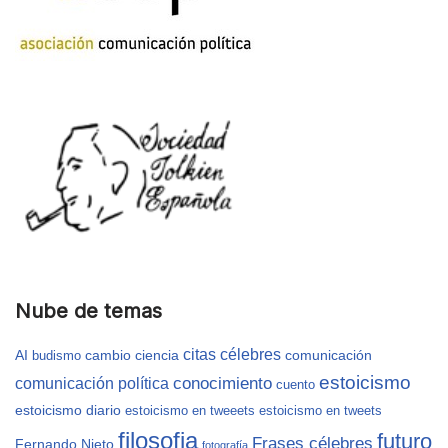
Nube de temas
citas célebres
AI
cambio
ciencia
comunicación
budismo
estoicismo
conocimiento
comunicación política
cuento
estoicismo diario
estoicismo en tweeets
estoicismo en tweets
filosofia
futuro
Frases célebres
Fernando Nieto
fotografía