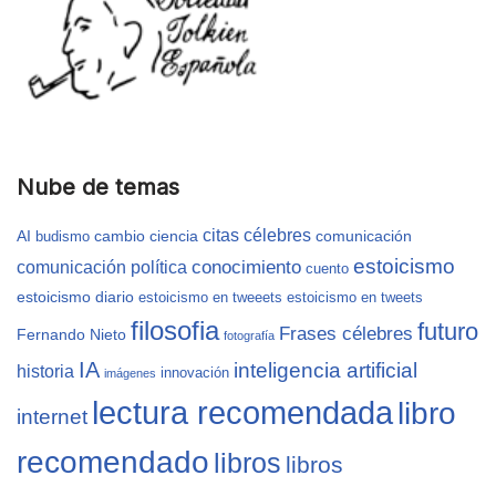
Nube de temas
citas célebres
AI
cambio
ciencia
comunicación
budismo
estoicismo
conocimiento
comunicación política
cuento
estoicismo diario
estoicismo en tweeets
estoicismo en tweets
filosofia
futuro
Frases célebres
Fernando Nieto
fotografía
IA
inteligencia artificial
historia
innovación
imágenes
lectura recomendada
libro
internet
recomendado
libros
libros