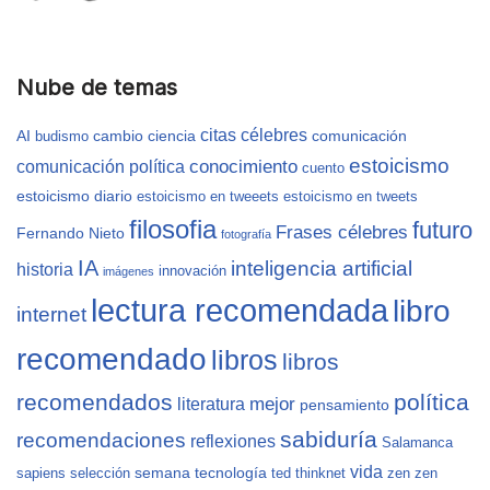
Nube de temas
citas célebres
AI
cambio
ciencia
comunicación
budismo
estoicismo
conocimiento
comunicación política
cuento
estoicismo diario
estoicismo en tweeets
estoicismo en tweets
filosofia
futuro
Frases célebres
Fernando Nieto
fotografía
IA
inteligencia artificial
historia
innovación
imágenes
lectura recomendada
libro
internet
recomendado
libros
libros
recomendados
política
mejor
literatura
pensamiento
sabiduría
recomendaciones
reflexiones
Salamanca
vida
semana
tecnología
sapiens
selección
ted
thinknet
zen
zen