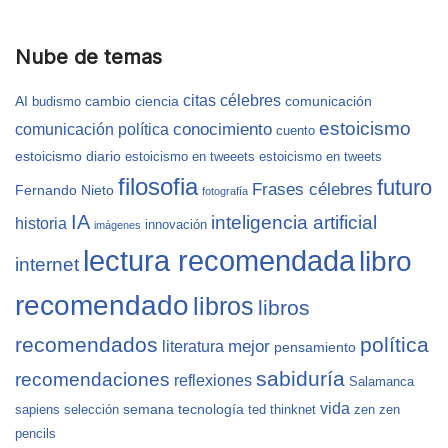
Nube de temas
citas célebres
AI
cambio
ciencia
comunicación
budismo
estoicismo
conocimiento
comunicación política
cuento
estoicismo diario
estoicismo en tweeets
estoicismo en tweets
filosofia
futuro
Frases célebres
Fernando Nieto
fotografía
IA
inteligencia artificial
historia
innovación
imágenes
lectura recomendada
libro
internet
recomendado
libros
libros
recomendados
política
mejor
literatura
pensamiento
sabiduría
recomendaciones
reflexiones
Salamanca
vida
semana
tecnología
sapiens
selección
ted
thinknet
zen
zen
pencils