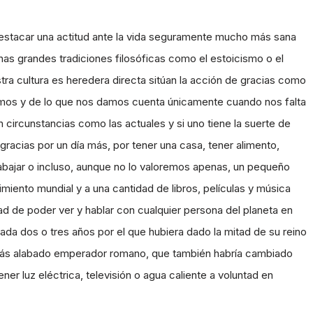
estacar una actitud ante la vida seguramente mucho más sana
has grandes tradiciones filosóficas como el estoicismo o el
stra cultura es heredera directa sitúan la acción de gracias como
nemos y de lo que nos damos cuenta únicamente cuando nos falta
n circunstancias como las actuales y si uno tiene la suerte de
racias por un día más, por tener una casa, tener alimento,
trabajar o incluso, aunque no lo valoremos apenas, un pequeño
iento mundial y a una cantidad de libros, películas y música
d de poder ver y hablar con cualquier persona del planeta en
a dos o tres años por el que hubiera dado la mitad de su reino
más alabado emperador romano, que también habría cambiado
ener luz eléctrica, televisión o agua caliente a voluntad en