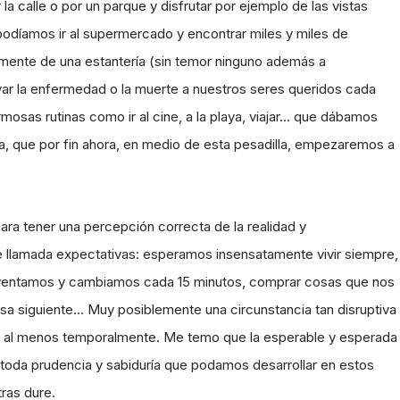
 calle o por un parque y disfrutar por ejemplo de las vistas
odíamos ir al supermercado y encontrar miles y miles de
mente de una estantería (sin temor ninguno además a
var la enfermedad o la muerte a nuestros seres queridos cada
osas rutinas como ir al cine, a la playa, viajar… que dábamos
va, que por fin ahora, en medio de esta pesadilla, empezaremos a
a tener una percepción correcta de la realidad y
llamada expectativas: esperamos insensatamente vivir siempre,
inventamos y cambiamos cada 15 minutos, comprar cosas que nos
osa siguiente… Muy posiblemente una circunstancia tan disruptiva
r, al menos temporalmente. Me temo que la esperable y esperada
o toda prudencia y sabiduría que podamos desarrollar en estos
ras dure.