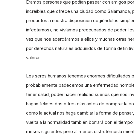
Éramos personas que podían pasear con amigos por la
increíbles que ofrece una ciudad como Salamanca, p
productos a nuestra disposición cogiéndolos simple
infectarnos), no vivíamos preocupados de poder lle
vez que nos acercáramos a ellos y muchas otras herm
por derechos naturales adquiridos de forma definiti
valorar.
Los seres humanos tenemos enormes dificultades par
probablemente padecemos una enfermedad horrible 
tener salud, poder hacer realidad sueños que nos 
hagan felices dos o tres días antes de comprar la c
como la actual nos haga cambiar la forma de pensa
vuelta a la normalidad también borrará con el tiemp
meses siguientes pero al menos disfrutémosla mient