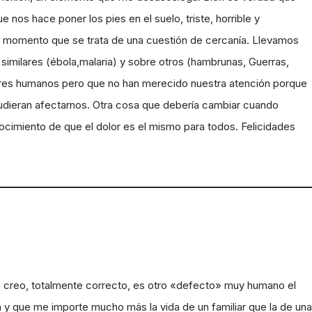
s hace poner los pies en el suelo, triste, horrible y
n momento que se trata de una cuestión de cercanía. Llevamos
imilares (ébola,malaria) y sobre otros (hambrunas, Guerras,
eres humanos pero que no han merecido nuestra atención porque
udieran afectarnos. Otra cosa que debería cambiar cuando
nocimiento de que el dolor es el mismo para todos. Felicidades
s, creo, totalmente correcto, es otro «defecto» muy humano el
a y que me importe mucho más la vida de un familiar que la de una