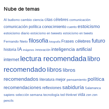
Nube de temas
citas célebres
AI
cambio
ciencia
comunicación
budismo
estoicismo
conocimiento
comunicación política
cuento
estoicismo diario
estoicismo en tweeets
estoicismo en tweets
filosofia
futuro
Frases célebres
Fernando Nieto
fotografía
IA
inteligencia artificial
historia
innovación
imágenes
lectura recomendada
libro
internet
recomendado
libros
libros
recomendados
política
mejor
literatura
pensamiento
sabiduría
recomendaciones
reflexiones
Salamanca
vida
semana
tecnología
sapiens
selección
ted
thinknet
zen
zen
pencils