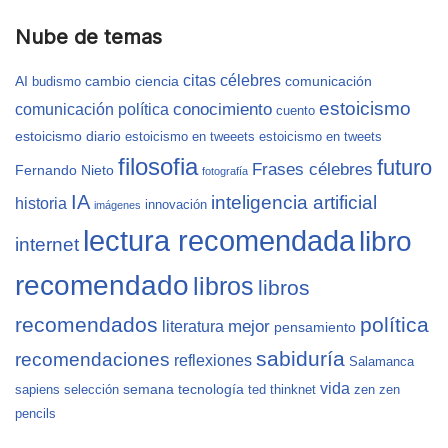
Nube de temas
citas célebres
AI
cambio
ciencia
comunicación
budismo
estoicismo
conocimiento
comunicación política
cuento
estoicismo diario
estoicismo en tweeets
estoicismo en tweets
filosofia
futuro
Frases célebres
Fernando Nieto
fotografía
IA
inteligencia artificial
historia
innovación
imágenes
lectura recomendada
libro
internet
recomendado
libros
libros
recomendados
política
mejor
literatura
pensamiento
sabiduría
recomendaciones
reflexiones
Salamanca
vida
semana
tecnología
sapiens
selección
ted
thinknet
zen
zen
pencils