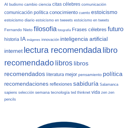
citas célebres
AI
cambio
ciencia
comunicación
budismo
estoicismo
conocimiento
comunicación política
cuento
estoicismo diario
estoicismo en tweeets
estoicismo en tweets
filosofia
futuro
Frases célebres
Fernando Nieto
fotografía
IA
inteligencia artificial
historia
innovación
imágenes
lectura recomendada
libro
internet
recomendado
libros
libros
recomendados
política
mejor
literatura
pensamiento
sabiduría
recomendaciones
reflexiones
Salamanca
vida
semana
tecnología
sapiens
selección
ted
thinknet
zen
zen
pencils