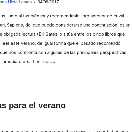
ndo Nieto Lobato
04/09/2017
, junto al también muy recomendable libro anterior de Yuval
ri, Sapiens, del que puede considerarse una continuación, es un
 obligada lectura (Bill Gates lo sitúa entre los cinco libros que
 leer este verano, de igual forma que el pasado recomendó
que nos confronta con algunas de las principales perspectivas
ro inmediato de…
Leer más »
s para el verano
meses que no me acerco por estas páginas… la verdad es que