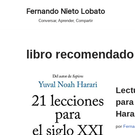
Fernando Nieto Lobato
Saltar
Conversar, Aprender, Compartir
al
contenido
libro recomendado
Lect
para
Hara
por
Ferna