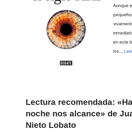
Aunque e
pequeños
vivamente
inmediat
en este b
los…
Lee
Lectura recomendada: «Ha
noche nos alcance» de Ju
Nieto Lobato