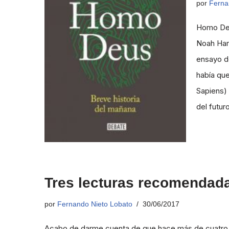
por
Ferna
Homo Deus
Noah Hara
ensayo de
había que
Sapiens) 
del futu
Tres lecturas recomendada
por
Fernando Nieto Lobato
30/06/2017
Acabo de darme cuenta de que hace más de cuatro 