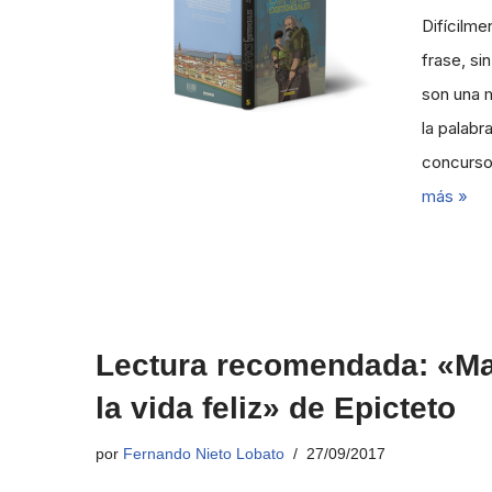
Difícilme
frase, si
son una 
la palab
concurso
más »
Lectura recomendada: «Ma
la vida feliz» de Epicteto
por
Fernando Nieto Lobato
27/09/2017