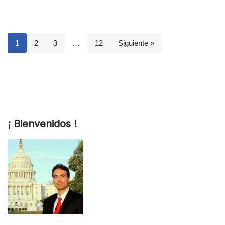
1
2
3
…
12
Siguiente »
¡ Bienvenidos !