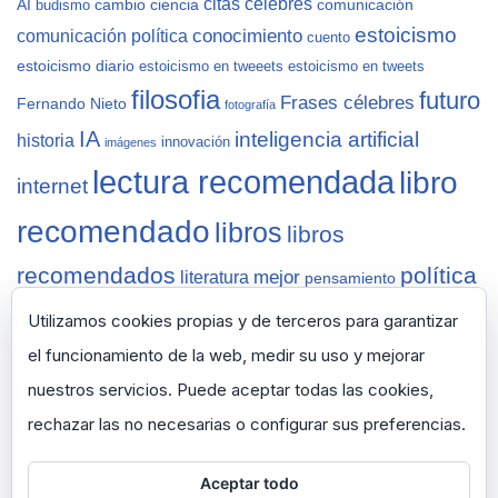
citas célebres
AI
cambio
ciencia
comunicación
budismo
estoicismo
conocimiento
comunicación política
cuento
estoicismo diario
estoicismo en tweeets
estoicismo en tweets
filosofia
futuro
Frases célebres
Fernando Nieto
fotografía
IA
inteligencia artificial
historia
innovación
imágenes
lectura recomendada
libro
internet
recomendado
libros
libros
recomendados
política
mejor
literatura
pensamiento
sabiduría
recomendaciones
reflexiones
Salamanca
Utilizamos cookies propias y de terceros para garantizar
vida
semana
tecnología
sapiens
selección
ted
thinknet
zen
zen
el funcionamiento de la web, medir su uso y mejorar
pencils
nuestros servicios. Puede aceptar todas las cookies,
rechazar las no necesarias o configurar sus preferencias.
Aceptar todo