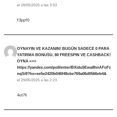
el 28/05/2025 a las 3:53
f3ppf0
OYNAYIN VE KAZANIN! BUGÜN SADECE 0 PARA
YATIRMA BONUSU, 80 FREESPIN VE CASHBACK!
OYNA =>>
https://yandex.com/poll/enter/BXidu5Ewa8hnAFoFz
nqSi9?hs=ee5e2420b046f48cbe769a06d0566eb4&
el 29/05/2025 a las 2:23
4ut7ll