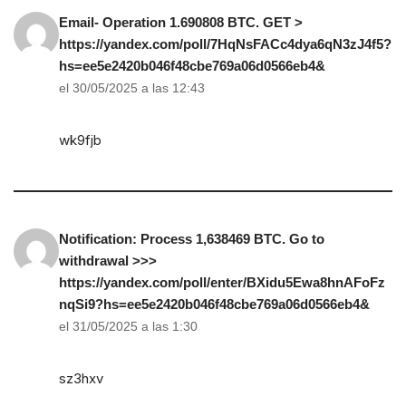
Email- Operation 1.690808 BTC. GET >
https://yandex.com/poll/7HqNsFACc4dya6qN3zJ4f5?
hs=ee5e2420b046f48cbe769a06d0566eb4&
el 30/05/2025 a las 12:43
wk9fjb
Notification: Process 1,638469 BTC. Go to
withdrawal >>>
https://yandex.com/poll/enter/BXidu5Ewa8hnAFoFz
nqSi9?hs=ee5e2420b046f48cbe769a06d0566eb4&
el 31/05/2025 a las 1:30
sz3hxv