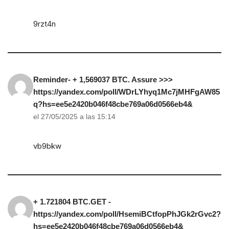
9rzt4n
Reminder- + 1,569037 BTC. Assure >>>
https://yandex.com/poll/WDrLYhyq1Mc7jMHFgAW85
q?hs=ee5e2420b046f48cbe769a06d0566eb4&
el 27/05/2025 a las 15:14
vb9bkw
+ 1.721804 BTC.GET -
https://yandex.com/poll/HsemiBCtfopPhJGk2rGvc2?
hs=ee5e2420b046f48cbe769a06d0566eb4&