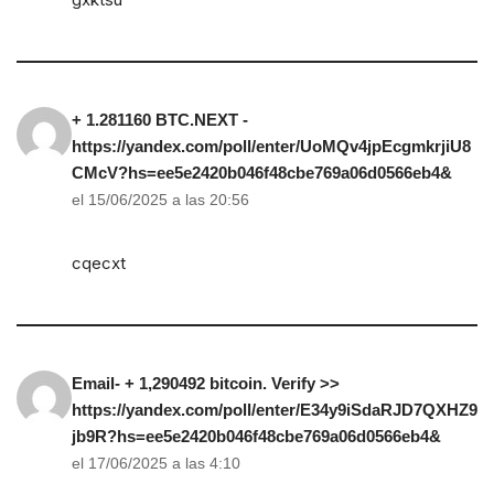
+ 1.281160 BTC.NEXT -
https://yandex.com/poll/enter/UoMQv4jpEcgmkrjiU8
CMcV?hs=ee5e2420b046f48cbe769a06d0566eb4&
el 15/06/2025 a las 20:56
cqecxt
Email- + 1,290492 bitcoin. Verify >>
https://yandex.com/poll/enter/E34y9iSdaRJD7QXHZ9
jb9R?hs=ee5e2420b046f48cbe769a06d0566eb4&
el 17/06/2025 a las 4:10