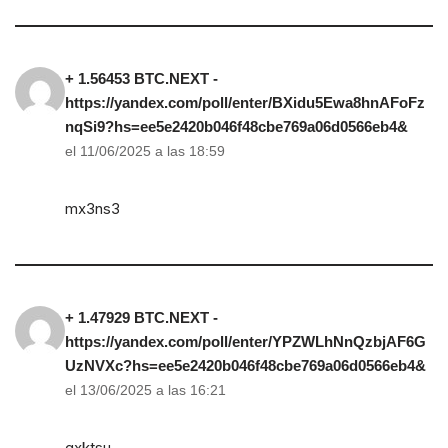
+ 1.56453 BTC.NEXT -
https://yandex.com/poll/enter/BXidu5Ewa8hnAFoFz
nqSi9?hs=ee5e2420b046f48cbe769a06d0566eb4&
el 11/06/2025 a las 18:59
mx3ns3
+ 1.47929 BTC.NEXT -
https://yandex.com/poll/enter/YPZWLhNnQzbjAF6G
UzNVXc?hs=ee5e2420b046f48cbe769a06d0566eb4&
el 13/06/2025 a las 16:21
gxktsu