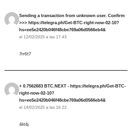
Sending a transaction from unknown user. Confirm
>>> https://telegra.ph/Get-BTC-right-now-02-10?
hs=ee5e2420b046f48cbe769a06d0566eb4&
el 12/02/2025 a las 17:43
7rr6t7
+ 0.7562683 BTC.NEXT - https://telegra.ph/Get-BTC-
right-now-02-10?
hs=ee5e2420b046f48cbe769a06d0566eb4&
el 14/02/2025 a las 16:22
4lit4j