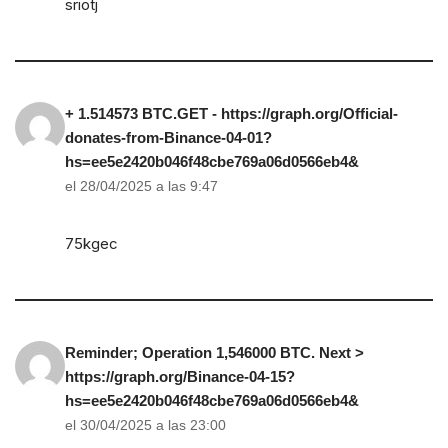
sriotj
+ 1.514573 BTC.GET - https://graph.org/Official-
donates-from-Binance-04-01?
hs=ee5e2420b046f48cbe769a06d0566eb4&
el 28/04/2025 a las 9:47
75kgec
Reminder; Operation 1,546000 BTC. Next >
https://graph.org/Binance-04-15?
hs=ee5e2420b046f48cbe769a06d0566eb4&
el 30/04/2025 a las 23:00