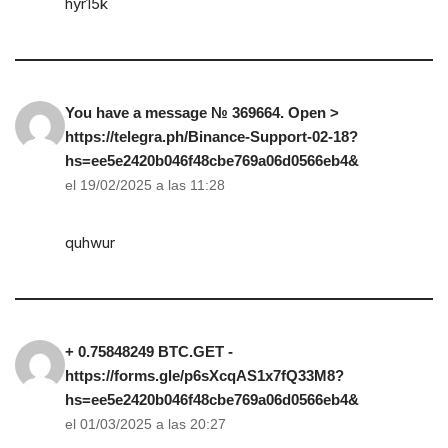
hyr15k
You have a message № 369664. Open >
https://telegra.ph/Binance-Support-02-18?
hs=ee5e2420b046f48cbe769a06d0566eb4&
el 19/02/2025 a las 11:28
quhwur
+ 0.75848249 BTC.GET -
https://forms.gle/p6sXcqAS1x7fQ33M8?
hs=ee5e2420b046f48cbe769a06d0566eb4&
el 01/03/2025 a las 20:27