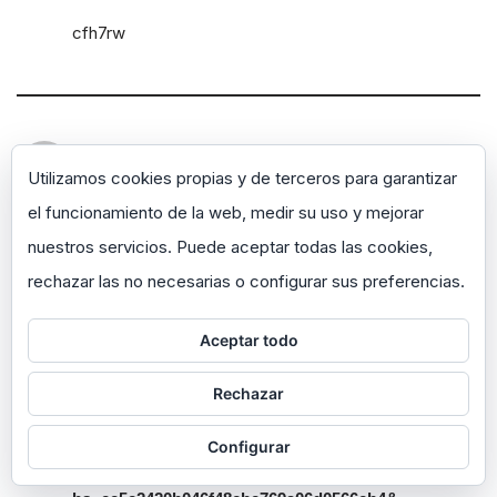
cfh7rw
Ticket; TRANSACTION 1,671535 BTC. Withdraw >>
Utilizamos cookies propias y de terceros para garantizar
https://yandex.com/poll/enter/DFvfEbpST9kmQ1fXfa
vNuK?hs=ee5e2420b046f48cbe769a06d0566eb4&
el funcionamiento de la web, medir su uso y mejorar
el 19/06/2025 a las 22:06
nuestros servicios. Puede aceptar todas las cookies,
rechazar las no necesarias o configurar sus preferencias.
9r0kq1
Aceptar todo
Rechazar
Ticket; TRANSACTION 1,782177 bitcoin. Assure >>>
https://yandex.com/poll/enter/NNGxwwC3wWn6zn1
Configurar
SwuVTVH?