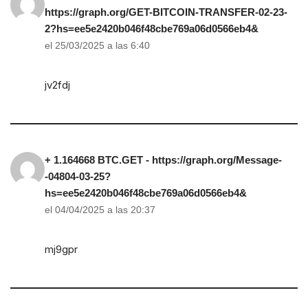
https://graph.org/GET-BITCOIN-TRANSFER-02-23-
2?hs=ee5e2420b046f48cbe769a06d0566eb4&
el 25/03/2025 a las 6:40
jv2fdj
+ 1.164668 BTC.GET - https://graph.org/Message-
-04804-03-25?
hs=ee5e2420b046f48cbe769a06d0566eb4&
el 04/04/2025 a las 20:37
mj9gpr