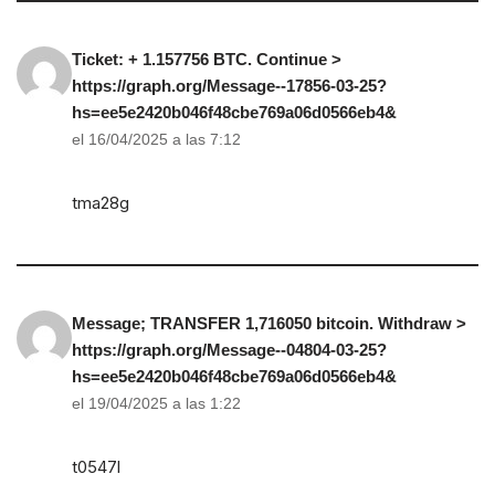
Ticket: + 1.157756 BTC. Continue >
https://graph.org/Message--17856-03-25?
hs=ee5e2420b046f48cbe769a06d0566eb4&
el 16/04/2025 a las 7:12
tma28g
Message; TRANSFER 1,716050 bitcoin. Withdraw >
https://graph.org/Message--04804-03-25?
hs=ee5e2420b046f48cbe769a06d0566eb4&
el 19/04/2025 a las 1:22
t0547l