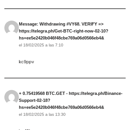
Message: Withdrawing #VY68. VERIFY =>
https://telegra.ph/Get-BTC-right-now-02-10?
hs=ee5e2420b046f48cbe769a06d0566eb4&
el 18/02/2025 a las 7:10
kc9ppv
+ 0.75419568 BTC.GET - https://telegra.ph/Binance-
Support-02-18?
hs=ee5e2420b046f48cbe769a06d0566eb4&
el 18/02/2025 a las 13:30