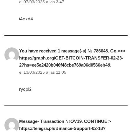
el 07/03/2025 a las 3:47
i4cxd4
You have received 1 message(-s) № 786648. Go >>>
https://graph.org/GET-BITCOIN-TRANSFER-02-23-
2?hs=ee5e2420b046f48cbe769a06d0566eb4&
el 13/03/2025 a las 11:05
rycpl2
Message- Transaction №OV19. CONTINUE >
https://telegra.ph/Binance-Support-02-18?