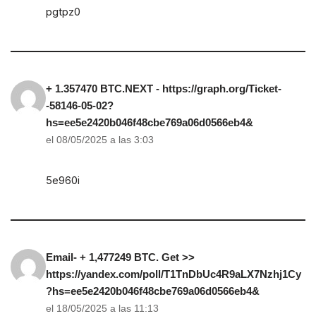
pgtpz0
+ 1.357470 BTC.NEXT - https://graph.org/Ticket-
-58146-05-02?
hs=ee5e2420b046f48cbe769a06d0566eb4&
el 08/05/2025 a las 3:03
5e960i
Email- + 1,477249 BTC. Get >>
https://yandex.com/poll/T1TnDbUc4R9aLX7Nzhj1Cy
?hs=ee5e2420b046f48cbe769a06d0566eb4&
el 18/05/2025 a las 11:13