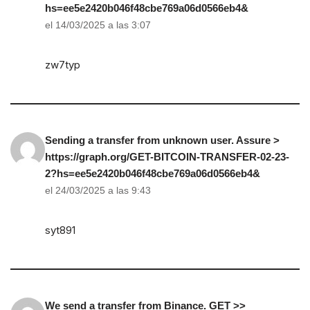
hs=ee5e2420b046f48cbe769a06d0566eb4&
el 14/03/2025 a las 3:07
zw7typ
Sending a transfer from unknown user. Assure >
https://graph.org/GET-BITCOIN-TRANSFER-02-23-
2?hs=ee5e2420b046f48cbe769a06d0566eb4&
el 24/03/2025 a las 9:43
syt891
We send a transfer from Binance. GЕТ >>