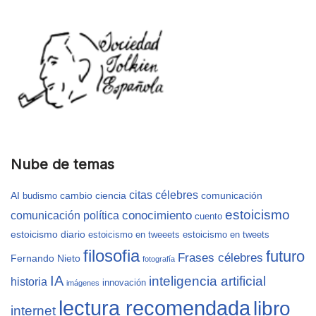
Nube de temas
citas célebres
AI
cambio
ciencia
comunicación
budismo
estoicismo
conocimiento
comunicación política
cuento
estoicismo diario
estoicismo en tweeets
estoicismo en tweets
filosofia
futuro
Frases célebres
Fernando Nieto
fotografía
IA
inteligencia artificial
historia
innovación
imágenes
lectura recomendada
libro
internet