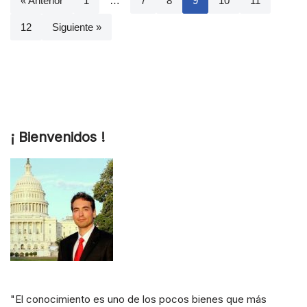
« Anterior
1
…
7
8
9
10
11
12
Siguiente »
¡ Bienvenidos !
"El conocimiento es uno de los pocos bienes que más