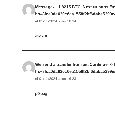
Message- + 1.8215 BTC. Next >> https://t
hs=8fca0da630c6ea1558f2bf6daba5399
el 01/11/2024 a las 10:34
4w5j9t
We send a transfer from us. Continue >> 
hs=8fca0da630c6ea1558f2bf6daba5399
el 01/11/2024 a las 16:23
p0jeug