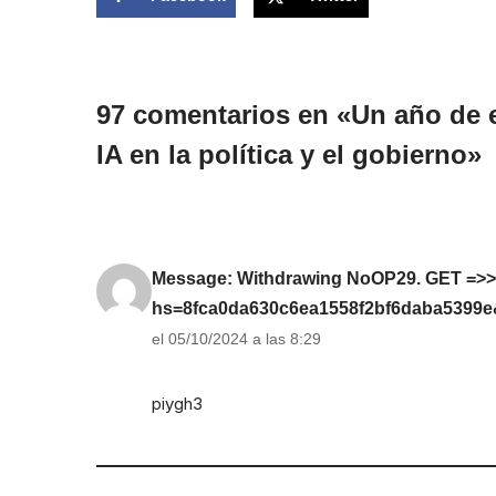
97 comentarios en «Un año de e
IA en la política y el gobierno»
Message: Withdrawing NoOP29. GET =>> h
hs=8fca0da630c6ea1558f2bf6daba5399
el 05/10/2024 a las 8:29
piygh3