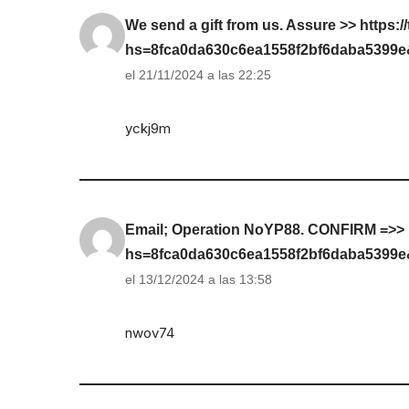
We send a gift from us. Assure >> https:/
hs=8fca0da630c6ea1558f2bf6daba5399
el 21/11/2024 a las 22:25
yckj9m
Email; Operation NoYP88. CONFIRM =>> ht
hs=8fca0da630c6ea1558f2bf6daba5399
el 13/12/2024 a las 13:58
nwov74