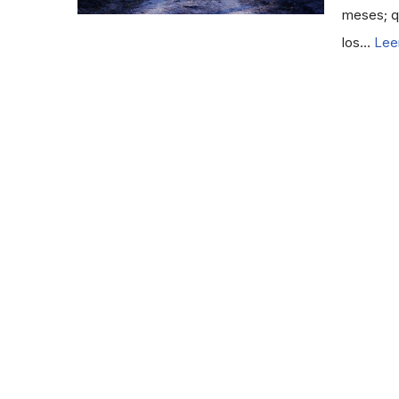
meses; q
los…
Lee