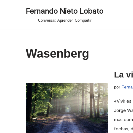
Fernando Nieto Lobato
Saltar
Conversar, Aprender, Compartir
al
contenido
Wasenberg
La v
por
Ferna
«Vivir es
Jorge Wa
más cómo
fechas, 