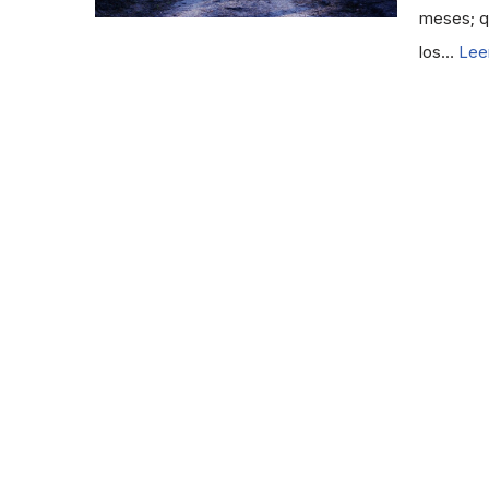
meses; q
los…
Lee