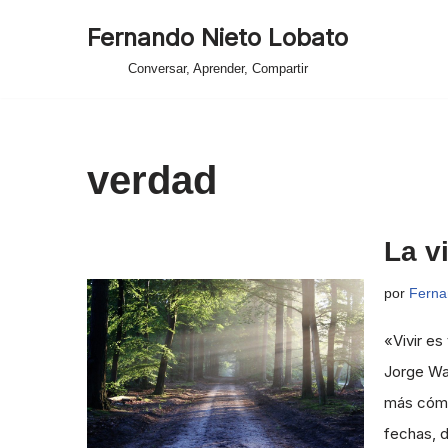
Fernando Nieto Lobato
Saltar
Conversar, Aprender, Compartir
al
contenido
verdad
La v
por
Ferna
«Vivir es
Jorge Wa
más cómo
fechas, 