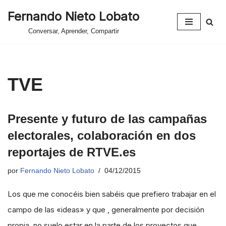
Fernando Nieto Lobato
Saltar
Conversar, Aprender, Compartir
al
contenido
TVE
Presente y futuro de las campañas
electorales, colaboración en dos
reportajes de RTVE.es
por
Fernando Nieto Lobato
04/12/2015
Los que me conocéis bien sabéis que prefiero trabajar en el
campo de las «ideas» y que , generalmente por decisión
propia, no suelo estar en la parte de los proyectos que