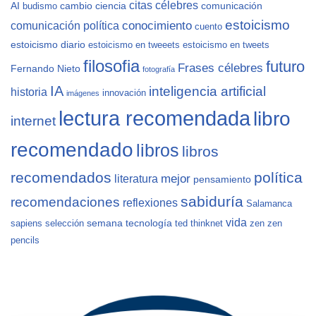
citas célebres
AI
cambio
ciencia
comunicación
budismo
estoicismo
conocimiento
comunicación política
cuento
estoicismo diario
estoicismo en tweeets
estoicismo en tweets
filosofia
futuro
Frases célebres
Fernando Nieto
fotografía
IA
inteligencia artificial
historia
innovación
imágenes
lectura recomendada
libro
internet
recomendado
libros
libros
recomendados
política
mejor
literatura
pensamiento
sabiduría
recomendaciones
reflexiones
Salamanca
vida
semana
tecnología
sapiens
selección
ted
thinknet
zen
zen
pencils