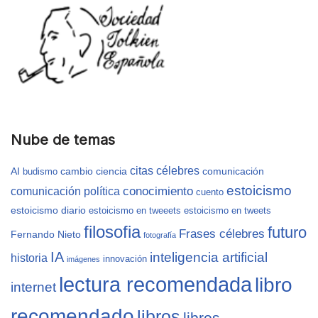
Nube de temas
citas célebres
AI
cambio
ciencia
comunicación
budismo
estoicismo
conocimiento
comunicación política
cuento
estoicismo diario
estoicismo en tweeets
estoicismo en tweets
filosofia
futuro
Frases célebres
Fernando Nieto
fotografía
IA
inteligencia artificial
historia
innovación
imágenes
lectura recomendada
libro
internet
recomendado
libros
libros