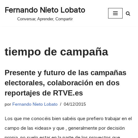
Fernando Nieto Lobato
Saltar
Conversar, Aprender, Compartir
al
contenido
tiempo de campaña
Presente y futuro de las campañas
electorales, colaboración en dos
reportajes de RTVE.es
por
Fernando Nieto Lobato
04/12/2015
Los que me conocéis bien sabéis que prefiero trabajar en el
campo de las «ideas» y que , generalmente por decisión
propia, no suelo estar en la parte de los proyectos que