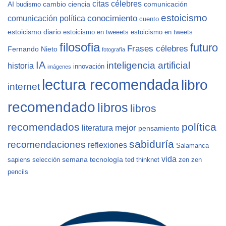
citas célebres
AI
cambio
ciencia
comunicación
budismo
estoicismo
conocimiento
comunicación política
cuento
estoicismo diario
estoicismo en tweeets
estoicismo en tweets
filosofia
futuro
Frases célebres
Fernando Nieto
fotografía
IA
inteligencia artificial
historia
innovación
imágenes
lectura recomendada
libro
internet
recomendado
libros
libros
recomendados
política
mejor
literatura
pensamiento
sabiduría
recomendaciones
reflexiones
Salamanca
vida
semana
tecnología
sapiens
selección
ted
thinknet
zen
zen
pencils