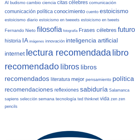
citas célebres
AI
cambio
ciencia
comunicación
budismo
estoicismo
conocimiento
comunicación política
cuento
estoicismo diario
estoicismo en tweeets
estoicismo en tweets
filosofia
futuro
Frases célebres
Fernando Nieto
fotografía
IA
inteligencia artificial
historia
innovación
imágenes
lectura recomendada
libro
internet
recomendado
libros
libros
recomendados
política
mejor
literatura
pensamiento
sabiduría
recomendaciones
reflexiones
Salamanca
vida
semana
tecnología
sapiens
selección
ted
thinknet
zen
zen
pencils