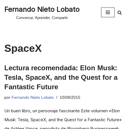
Fernando Nieto Lobato
Saltar
Conversar, Aprender, Compartir
al
contenido
SpaceX
Lectura recomendada: Elon Musk:
Tesla, SpaceX, and the Quest for a
Fantastic Future
por
Fernando Nieto Lobato
10/08/2015
Un buen libro, un personaje fascinante Este volumen «Elon
Musk: Tesla, SpaceX, and the Quest for a Fantastic Future»
de Ashlee Vance, periodista de Bloomberg Businessweek,