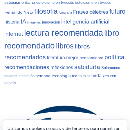
estoicismo diario
estoicismo en tweeets
estoicismo en tweets
filosofia
futuro
Frases célebres
Fernando Nieto
fotografía
IA
inteligencia artificial
historia
innovación
imágenes
lectura recomendada
libro
internet
recomendado
libros
libros
recomendados
política
mejor
literatura
pensamiento
sabiduría
recomendaciones
reflexiones
Salamanca
vida
semana
tecnología
sapiens
selección
ted
thinknet
zen
zen
pencils
Utilizamos cookies propias y de terceros para garantizar