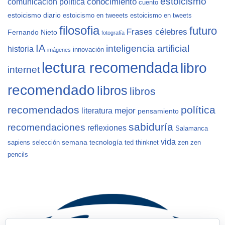
estoicismo
conocimiento
comunicación política
cuento
estoicismo diario
estoicismo en tweeets
estoicismo en tweets
filosofia
futuro
Frases célebres
Fernando Nieto
fotografía
IA
inteligencia artificial
historia
innovación
imágenes
lectura recomendada
libro
internet
recomendado
libros
libros
recomendados
política
mejor
literatura
pensamiento
sabiduría
recomendaciones
reflexiones
Salamanca
vida
semana
tecnología
sapiens
selección
ted
thinknet
zen
zen
pencils