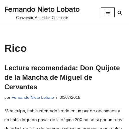
Fernando Nieto Lobato
Saltar
Conversar, Aprender, Compartir
al
contenido
Rico
Lectura recomendada: Don Quijote
de la Mancha de Miguel de
Cervantes
por
Fernando Nieto Lobato
30/07/2015
Mea culpa, había intentado leerlo en un par de ocasiones y
no había logrado pasar de la página 200 no sé si por un tema
de edad, de falta de tiempo y situación propicia o por culpa