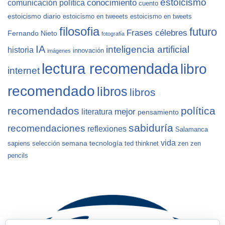
estoicismo
conocimiento
comunicación política
cuento
estoicismo diario
estoicismo en tweeets
estoicismo en tweets
filosofia
futuro
Frases célebres
Fernando Nieto
fotografía
IA
inteligencia artificial
historia
innovación
imágenes
lectura recomendada
libro
internet
recomendado
libros
libros
recomendados
política
mejor
literatura
pensamiento
sabiduría
recomendaciones
reflexiones
Salamanca
vida
semana
tecnología
sapiens
selección
ted
thinknet
zen
zen
pencils