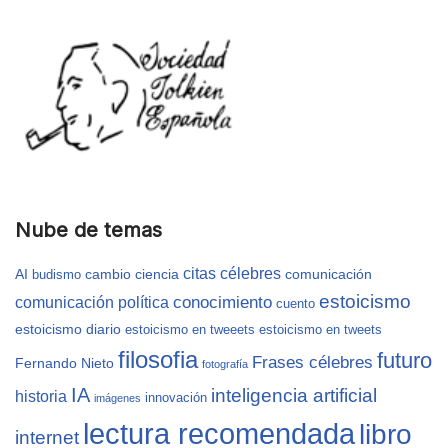
Nube de temas
citas célebres
AI
cambio
ciencia
comunicación
budismo
estoicismo
conocimiento
comunicación política
cuento
estoicismo diario
estoicismo en tweeets
estoicismo en tweets
filosofia
futuro
Frases célebres
Fernando Nieto
fotografía
IA
inteligencia artificial
historia
innovación
imágenes
lectura recomendada
libro
internet