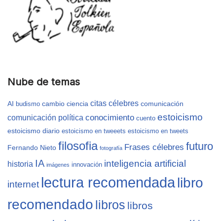
Nube de temas
citas célebres
AI
cambio
ciencia
comunicación
budismo
estoicismo
conocimiento
comunicación política
cuento
estoicismo diario
estoicismo en tweeets
estoicismo en tweets
filosofia
futuro
Frases célebres
Fernando Nieto
fotografía
IA
inteligencia artificial
historia
innovación
imágenes
lectura recomendada
libro
internet
recomendado
libros
libros