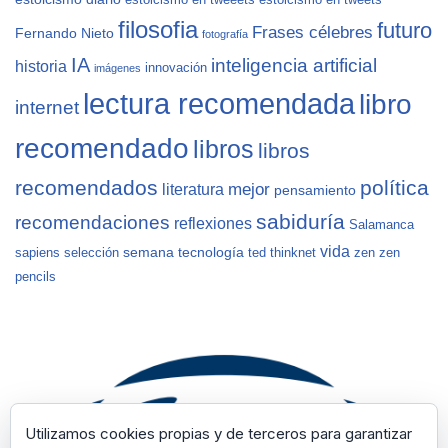
estoicismo en tweeets
estoicismo en tweets
filosofia
futuro
Frases célebres
Fernando Nieto
fotografía
IA
inteligencia artificial
historia
innovación
imágenes
lectura recomendada
libro
internet
recomendado
libros
libros
recomendados
política
mejor
literatura
pensamiento
sabiduría
recomendaciones
reflexiones
Salamanca
vida
semana
tecnología
sapiens
selección
ted
thinknet
zen
zen
pencils
Utilizamos cookies propias y de terceros para garantizar