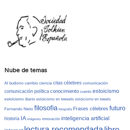
Nube de temas
citas célebres
AI
cambio
ciencia
comunicación
budismo
estoicismo
conocimiento
comunicación política
cuento
estoicismo diario
estoicismo en tweeets
estoicismo en tweets
filosofia
futuro
Frases célebres
Fernando Nieto
fotografía
IA
inteligencia artificial
historia
innovación
imágenes
lectura recomendada
libro