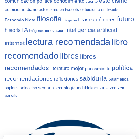
estoicismo
conocimiento
comunicación política
cuento
estoicismo diario
estoicismo en tweeets
estoicismo en tweets
filosofia
futuro
Frases célebres
Fernando Nieto
fotografía
IA
inteligencia artificial
historia
innovación
imágenes
lectura recomendada
libro
internet
recomendado
libros
libros
recomendados
política
mejor
literatura
pensamiento
sabiduría
recomendaciones
reflexiones
Salamanca
vida
semana
tecnología
sapiens
selección
ted
thinknet
zen
zen
pencils