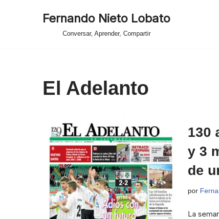
Fernando Nieto Lobato
Saltar
Conversar, Aprender, Compartir
al
contenido
El Adelanto
130 
y 3 
de u
por
Ferna
La seman