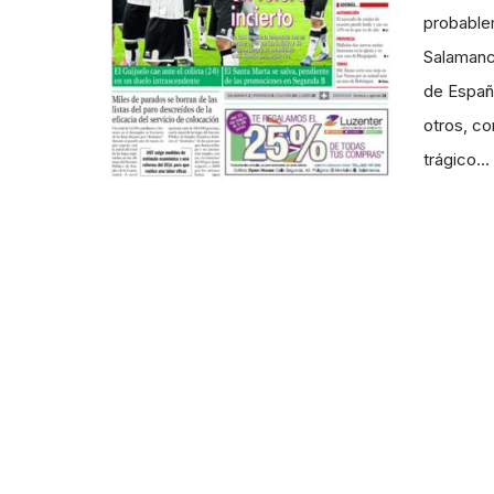
probablem
Salamanca
de Españ
otros, co
trágico…