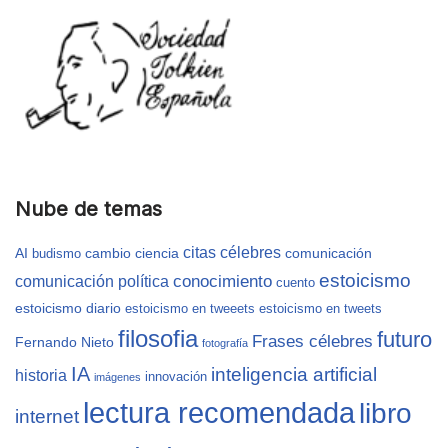
Nube de temas
citas célebres
AI
cambio
ciencia
comunicación
budismo
estoicismo
conocimiento
comunicación política
cuento
estoicismo diario
estoicismo en tweeets
estoicismo en tweets
filosofia
futuro
Frases célebres
Fernando Nieto
fotografía
IA
inteligencia artificial
historia
innovación
imágenes
lectura recomendada
libro
internet