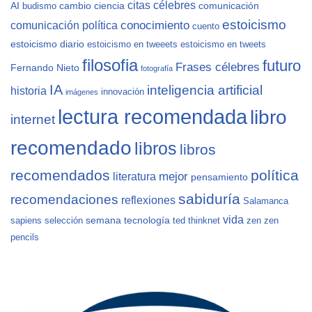
citas célebres
AI
cambio
ciencia
comunicación
budismo
estoicismo
conocimiento
comunicación política
cuento
estoicismo diario
estoicismo en tweeets
estoicismo en tweets
filosofia
futuro
Frases célebres
Fernando Nieto
fotografía
IA
inteligencia artificial
historia
innovación
imágenes
lectura recomendada
libro
internet
recomendado
libros
libros
recomendados
política
mejor
literatura
pensamiento
sabiduría
recomendaciones
reflexiones
Salamanca
vida
semana
tecnología
sapiens
selección
ted
thinknet
zen
zen
pencils