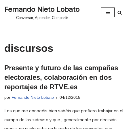
Fernando Nieto Lobato
Saltar
Conversar, Aprender, Compartir
al
contenido
discursos
Presente y futuro de las campañas
electorales, colaboración en dos
reportajes de RTVE.es
por
Fernando Nieto Lobato
04/12/2015
Los que me conocéis bien sabéis que prefiero trabajar en el
campo de las «ideas» y que , generalmente por decisión
propia, no suelo estar en la parte de los proyectos que