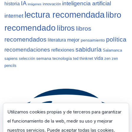
IA
inteligencia artificial
historia
innovación
imágenes
lectura recomendada
libro
internet
recomendado
libros
libros
recomendados
política
mejor
literatura
pensamiento
sabiduría
recomendaciones
reflexiones
Salamanca
vida
semana
tecnología
sapiens
selección
ted
thinknet
zen
zen
pencils
Utilizamos cookies propias y de terceros para garantizar
el funcionamiento de la web, medir su uso y mejorar
nuestros servicios. Puede aceptar todas las cookies,