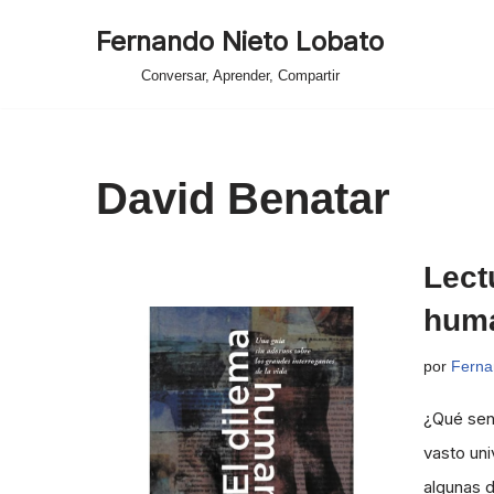
Fernando Nieto Lobato
Saltar
Conversar, Aprender, Compartir
al
contenido
David Benatar
Lect
huma
por
Ferna
¿Qué sent
vasto uni
algunas d