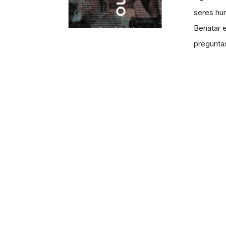
seres hum
Benatar e
pregunt