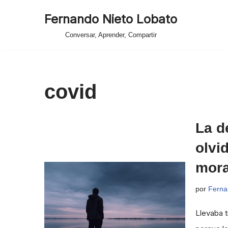
Fernando Nieto Lobato
Saltar
Conversar, Aprender, Compartir
al
contenido
covid
La d
olvi
mora
por
Ferna
Llevaba 