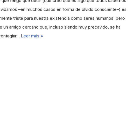
o que tengo que decir (que creo que es algo que todos sabemos
lvidamos –en muchos casos en forma de olvido consciente–) es
mente triste para nuestra existencia como seres humanos, pero
e un amigo cercano que, incluso siendo muy precavido, se ha
 contagiar…
Leer más »